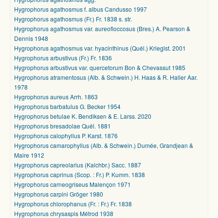
Hygrophorus agathosmus f. albus Candusso 1997
Hygrophorus agathosmus (Fr.) Fr. 1838 s. str.
Hygrophorus agathosmus var. aureofloccosus (Bres.) A. Pearson &
Dennis 1948
Hygrophorus agathosmus var. hyacinthinus (Quél.) Krieglst. 2001
Hygrophorus arbustivus (Fr.) Fr. 1836
Hygrophorus arbustivus var. quercetorum Bon & Chevassut 1985
Hygrophorus atramentosus (Alb. & Schwein.) H. Haas & R. Haller Aar.
1978
Hygrophorus aureus Arrh. 1863
Hygrophorus barbatulus G. Becker 1954
Hygrophorus betulae K. Bendiksen & E. Larss. 2020
Hygrophorus bresadolae Quél. 1881
Hygrophorus calophyllus P. Karst. 1876
Hygrophorus camarophyllus (Alb. & Schwein.) Dumée, Grandjean &
Maire 1912
Hygrophorus capreolarius (Kalchbr.) Sacc. 1887
Hygrophorus caprinus (Scop. : Fr.) P. Kumm. 1838
Hygrophorus carneogriseus Malençon 1971
Hygrophorus carpini Gröger 1980
Hygrophorus chlorophanus (Fr. : Fr.) Fr. 1838
Hygrophorus chrysaspis Métrod 1938