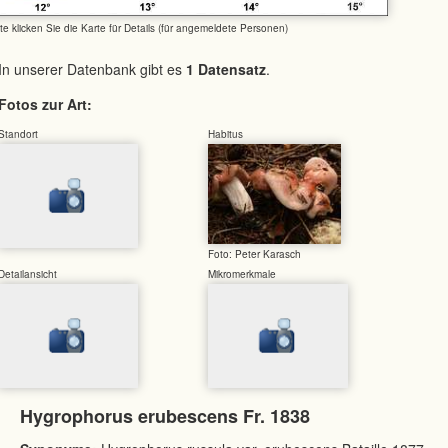
tte klicken Sie die Karte für Details (für angemeldete Personen)
In unserer Datenbank gibt es
1 Datensatz
.
Fotos zur Art:
Standort
Habitus
Foto: Peter Karasch
Detailansicht
Mikromerkmale
Hygrophorus erubescens Fr. 1838