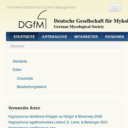
Eine freie Plattform für Content Management
Registrieren
Login
STARTSEITE
ARTENSUCHE
MITARBEITER
REGIONEN
Startseite
Startseite
Daten
Checkliste
Bearbeitungsstand
Verwandte Arten
Hygrophorus abieticola Krieglst. ex Gröger & Bresinsky 2008
Hygrophorus agathosmoides Lebeuf, E. Larss. & Bellanger 2021
Hygrophorus agathosmus agg.