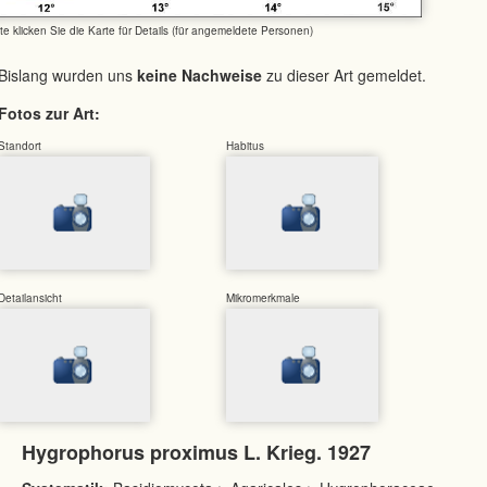
tte klicken Sie die Karte für Details (für angemeldete Personen)
Bislang wurden uns
keine Nachweise
zu dieser Art gemeldet.
Fotos zur Art:
Standort
Habitus
Detailansicht
Mikromerkmale
Hygrophorus proximus L. Krieg. 1927