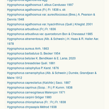
Hygrophorus agathosmus f. albus Candusso 1997
Hygrophorus agathosmus (Fr.) Fr. 1838 s. str.
Hygrophorus agathosmus var. aureofloccosus (Bres.) A. Pearson &
Dennis 1948
Hygrophorus agathosmus var. hyacinthinus (Quél.) Krieglst. 2001
Hygrophorus arbustivus (Fr.) Fr. 1836
Hygrophorus arbustivus var. quercetorum Bon & Chevassut 1985
Hygrophorus atramentosus (Alb. & Schwein.) H. Haas & R. Haller Aar.
1978
Hygrophorus aureus Arrh. 1863
Hygrophorus barbatulus G. Becker 1954
Hygrophorus betulae K. Bendiksen & E. Larss. 2020
Hygrophorus bresadolae Quél. 1881
Hygrophorus calophyllus P. Karst. 1876
Hygrophorus camarophyllus (Alb. & Schwein.) Dumée, Grandjean &
Maire 1912
Hygrophorus capreolarius (Kalchbr.) Sacc. 1887
Hygrophorus caprinus (Scop. : Fr.) P. Kumm. 1838
Hygrophorus carneogriseus Malençon 1971
Hygrophorus carpini Gröger 1980
Hygrophorus chlorophanus (Fr. : Fr.) Fr. 1838
Hygrophorus chrysaspis Métrod 1938