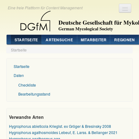
Eine freie Plattform für Content Management
Registrieren
Login
STARTSEITE
ARTENSUCHE
MITARBEITER
REGIONEN
Startseite
Startseite
Daten
Checkliste
Bearbeitungsstand
Verwandte Arten
Hygrophorus abieticola Krieglst. ex Gröger & Bresinsky 2008
Hygrophorus agathosmoides Lebeuf, E. Larss. & Bellanger 2021
Hygrophorus agathosmus agg.