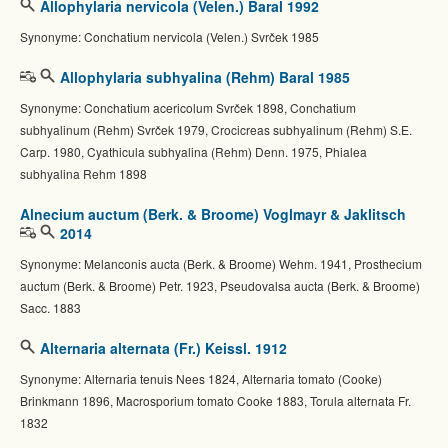
Allophylaria nervicola (Velen.) Baral 1992
Synonyme: Conchatium nervicola (Velen.) Svrček 1985
Allophylaria subhyalina (Rehm) Baral 1985
Synonyme: Conchatium acericolum Svrček 1898, Conchatium
subhyalinum (Rehm) Svrček 1979, Crocicreas subhyalinum (Rehm) S.E.
Carp. 1980, Cyathicula subhyalina (Rehm) Denn. 1975, Phialea
subhyalina Rehm 1898
Alnecium auctum (Berk. & Broome) Voglmayr & Jaklitsch
2014
Synonyme: Melanconis aucta (Berk. & Broome) Wehm. 1941, Prosthecium
auctum (Berk. & Broome) Petr. 1923, Pseudovalsa aucta (Berk. & Broome)
Sacc. 1883
Alternaria alternata (Fr.) Keissl. 1912
Synonyme: Alternaria tenuis Nees 1824, Alternaria tomato (Cooke)
Brinkmann 1896, Macrosporium tomato Cooke 1883, Torula alternata Fr.
1832