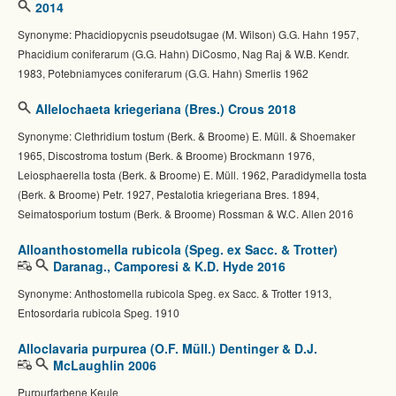
2014
Synonyme: Phacidiopycnis pseudotsugae (M. Wilson) G.G. Hahn 1957,
Phacidium coniferarum (G.G. Hahn) DiCosmo, Nag Raj & W.B. Kendr.
1983, Potebniamyces coniferarum (G.G. Hahn) Smerlis 1962
Allelochaeta kriegeriana (Bres.) Crous 2018
Synonyme: Clethridium tostum (Berk. & Broome) E. Müll. & Shoemaker
1965, Discostroma tostum (Berk. & Broome) Brockmann 1976,
Leiosphaerella tosta (Berk. & Broome) E. Müll. 1962, Paradidymella tosta
(Berk. & Broome) Petr. 1927, Pestalotia kriegeriana Bres. 1894,
Seimatosporium tostum (Berk. & Broome) Rossman & W.C. Allen 2016
Alloanthostomella rubicola (Speg. ex Sacc. & Trotter)
Daranag., Camporesi & K.D. Hyde 2016
Synonyme: Anthostomella rubicola Speg. ex Sacc. & Trotter 1913,
Entosordaria rubicola Speg. 1910
Alloclavaria purpurea (O.F. Müll.) Dentinger & D.J.
McLaughlin 2006
Purpurfarbene Keule