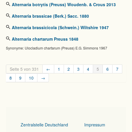
Alternaria botrytis (Preuss) Woudenb. & Crous 2013
Alternaria brassicae (Berk.) Sacc. 1880
Alternaria brassicicola (Schwein.) Wiltshire 1947
Alternaria chartarum Preuss 1848
Synonyme: Ulocladium chartarum (Preuss) E.G. Simmons 1967
Seite 5 von 331
←
1
2
3
4
5
6
7
8
9
10
→
Zentralstelle Deutschland
Impressum