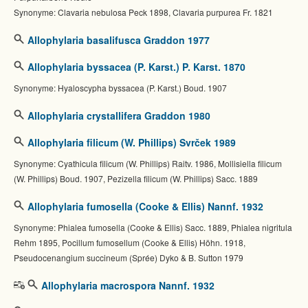
Synonyme: Clavaria nebulosa Peck 1898, Clavaria purpurea Fr. 1821
Allophylaria basalifusca Graddon 1977
Allophylaria byssacea (P. Karst.) P. Karst. 1870
Synonyme: Hyaloscypha byssacea (P. Karst.) Boud. 1907
Allophylaria crystallifera Graddon 1980
Allophylaria filicum (W. Phillips) Svrček 1989
Synonyme: Cyathicula filicum (W. Phillips) Raitv. 1986, Mollisiella filicum
(W. Phillips) Boud. 1907, Pezizella filicum (W. Phillips) Sacc. 1889
Allophylaria fumosella (Cooke & Ellis) Nannf. 1932
Synonyme: Phialea fumosella (Cooke & Ellis) Sacc. 1889, Phialea nigritula
Rehm 1895, Pocillum fumosellum (Cooke & Ellis) Höhn. 1918,
Pseudocenangium succineum (Sprée) Dyko & B. Sutton 1979
Allophylaria macrospora Nannf. 1932