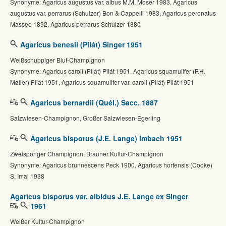
Synonyme: Agaricus augustus var. albus M.M. Moser 1983, Agaricus
augustus var. perrarus (Schulzer) Bon & Cappelli 1983, Agaricus peronatus
Massee 1892, Agaricus perrarus Schulzer 1880
Agaricus benesii (Pilát) Singer 1951
Weißschuppiger Blut-Champignon
Synonyme: Agaricus caroli (Pilát) Pilát 1951, Agaricus squamulifer (F.H.
Møller) Pilát 1951, Agaricus squamulifer var. caroli (Pilát) Pilát 1951
Agaricus bernardii (Quél.) Sacc. 1887
Salzwiesen-Champignon, Großer Salzwiesen-Egerling
Agaricus bisporus (J.E. Lange) Imbach 1951
Zweisporiger Champignon, Brauner Kultur-Champignon
Synonyme: Agaricus brunnescens Peck 1900, Agaricus hortensis (Cooke)
S. Imai 1938
Agaricus bisporus var. albidus J.E. Lange ex Singer
1961
Weißer Kultur-Champignon