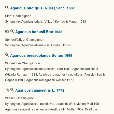
Agaricus bitorquis (Quél.) Sacc. 1887
Stadt-Champignon
Synonyme: Agaricus edulis (Vittad.) Konrad & Maubl. 1948
Agaricus bohusii Bon 1983
Spindelfüßiger Champignon
Synonyme: Agaricus elvensis ss. Cooke, Bohus
Agaricus bresadolanus Bohus 1969
Wurzelnder Champignon
Synonyme: Agaricus infidus (Alessio) Bon 1981, Agaricus radicatus
(Vittad.) Romagn. 1938, Agaricus romagnesii var. infidus (Alessio) Bon &
Cappelli 1983, Agaricus romagnesii Wasser 1977
Agaricus campestris L. 1772
Wiesen-Champignon
Synonyme: Agaricus campestris var. equestris (F.H. Møller) Pilát 1951,
Agaricus campestris var. fuscopilosellus F.H. Møller 1952, Psalliota