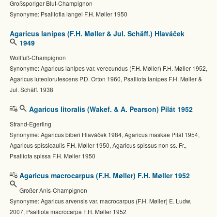
Großsporiger Blut-Champignon
Synonyme: Psalliotia langei F.H. Møller 1950
Agaricus lanipes (F.H. Møller & Jul. Schäff.) Hlaváček
1949
Wollfuß-Champignon
Synonyme: Agaricus lanipes var. verecundus (F.H. Møller) F.H. Møller 1952,
Agaricus luteolorufescens P.D. Orton 1960, Psalliota lanipes F.H. Møller &
Jul. Schäff. 1938
Agaricus litoralis (Wakef. & A. Pearson) Pilát 1952
Strand-Egerling
Synonyme: Agaricus biberi Hlaváček 1984, Agaricus maskae Pilát 1954,
Agaricus spissicaulis F.H. Møller 1950, Agaricus spissus non ss. Fr.,
Psalliota spissa F.H. Møller 1950
Agaricus macrocarpus (F.H. Møller) F.H. Møller 1952
Großer Anis-Champignon
Synonyme: Agaricus arvensis var. macrocarpus (F.H. Møller) E. Ludw.
2007, Psalliota macrocarpa F.H. Møller 1952