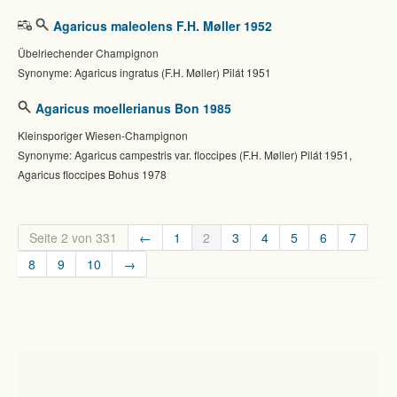
Agaricus maleolens F.H. Møller 1952
Übelriechender Champignon
Synonyme: Agaricus ingratus (F.H. Møller) Pilát 1951
Agaricus moellerianus Bon 1985
Kleinsporiger Wiesen-Champignon
Synonyme: Agaricus campestris var. floccipes (F.H. Møller) Pilát 1951,
Agaricus floccipes Bohus 1978
Seite 2 von 331
←
1
2
3
4
5
6
7
8
9
10
→