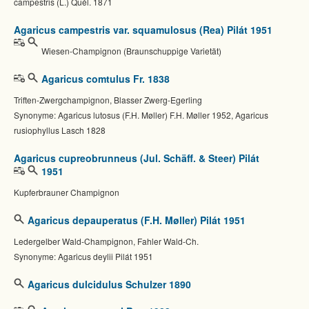
campestris (L.) Quél. 1871
Agaricus campestris var. squamulosus (Rea) Pilát 1951
Wiesen-Champignon (Braunschuppige Varietät)
Agaricus comtulus Fr. 1838
Triften-Zwergchampignon, Blasser Zwerg-Egerling
Synonyme: Agaricus lutosus (F.H. Møller) F.H. Møller 1952, Agaricus
rusiophyllus Lasch 1828
Agaricus cupreobrunneus (Jul. Schäff. & Steer) Pilát
1951
Kupferbrauner Champignon
Agaricus depauperatus (F.H. Møller) Pilát 1951
Ledergelber Wald-Champignon, Fahler Wald-Ch.
Synonyme: Agaricus deylii Pilát 1951
Agaricus dulcidulus Schulzer 1890