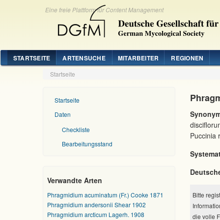
Eine freie Plattform für Content Management
STARTSEITE
ARTENSUCHE
MITARBEITER
REGIONEN
Startseite
Phragm
Startseite
Synonym
Daten
disciflor
Checkliste
Puccinia
Bearbeitungsstand
Systemat
Deutsch
Verwandte Arten
Phragmidium acuminatum (Fr.) Cooke 1871
Bitte regi
Phragmidium andersonii Shear 1902
Informatio
Phragmidium arcticum Lagerh. 1908
die volle 