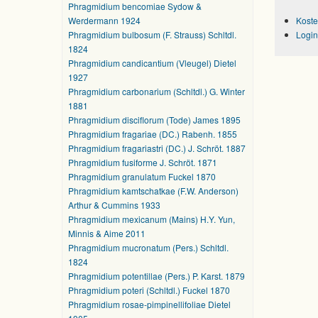
Phragmidium bencomiae Sydow &
Werdermann 1924
Koste
Phragmidium bulbosum (F. Strauss) Schltdl.
Login
1824
Phragmidium candicantium (Vleugel) Dietel
1927
Phragmidium carbonarium (Schltdl.) G. Winter
1881
Phragmidium disciflorum (Tode) James 1895
Phragmidium fragariae (DC.) Rabenh. 1855
Phragmidium fragariastri (DC.) J. Schröt. 1887
Phragmidium fusiforme J. Schröt. 1871
Phragmidium granulatum Fuckel 1870
Phragmidium kamtschatkae (F.W. Anderson)
Arthur & Cummins 1933
Phragmidium mexicanum (Mains) H.Y. Yun,
Minnis & Aime 2011
Phragmidium mucronatum (Pers.) Schltdl.
1824
Phragmidium potentillae (Pers.) P. Karst. 1879
Phragmidium poteri (Schltdl.) Fuckel 1870
Phragmidium rosae-pimpinellifoliae Dietel