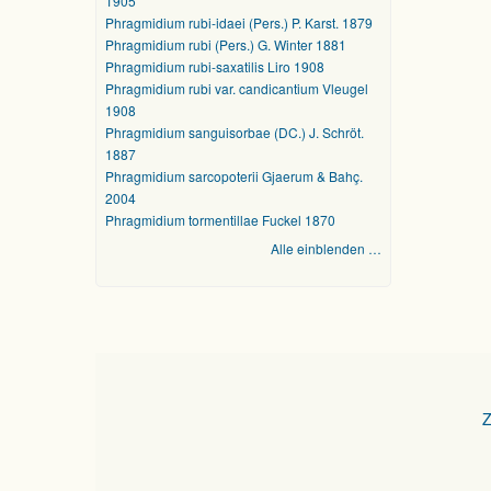
1905
Phragmidium rubi-idaei (Pers.) P. Karst. 1879
Phragmidium rubi (Pers.) G. Winter 1881
Phragmidium rubi-saxatilis Liro 1908
Phragmidium rubi var. candicantium Vleugel
1908
Phragmidium sanguisorbae (DC.) J. Schröt.
1887
Phragmidium sarcopoterii Gjaerum & Bahç.
2004
Phragmidium tormentillae Fuckel 1870
Alle einblenden …
Z