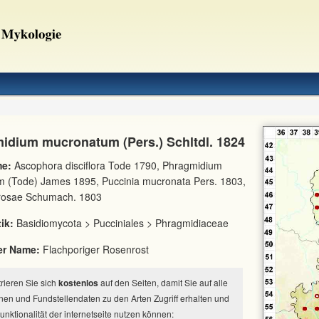
idium mucronatum (Pers.) Schltdl. 1824
e:
Ascophora disciflora Tode 1790, Phragmidium
um (Tode) James 1895, Puccinia mucronata Pers. 1803,
 rosae Schumach. 1803
ik:
Basidiomycota > Pucciniales > Phragmidiaceae
er Name:
Flachporiger Rosenrost
strieren Sie sich
kostenlos
auf den Seiten, damit Sie auf alle
nen und Fundstellendaten zu den Arten Zugriff erhalten und
Funktionalität der internetseite nutzen können: