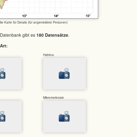
 die Karte für Details (für angemeldete Personen)
 Datenbank gibt es
180 Datensätze
.
Art:
Habitus
Mikromerkmale