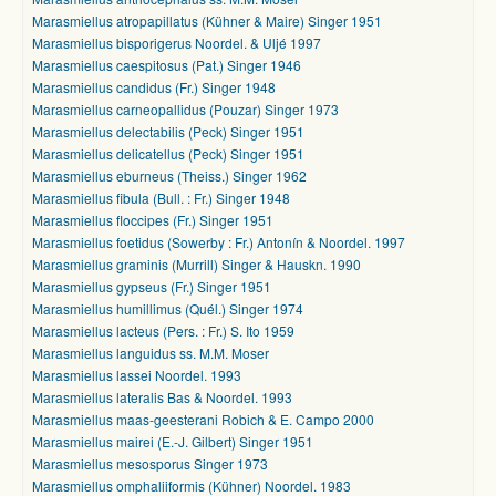
Marasmiellus atropapillatus (Kühner & Maire) Singer 1951
Marasmiellus bisporigerus Noordel. & Uljé 1997
Marasmiellus caespitosus (Pat.) Singer 1946
Marasmiellus candidus (Fr.) Singer 1948
Marasmiellus carneopallidus (Pouzar) Singer 1973
Marasmiellus delectabilis (Peck) Singer 1951
Marasmiellus delicatellus (Peck) Singer 1951
Marasmiellus eburneus (Theiss.) Singer 1962
Marasmiellus fibula (Bull. : Fr.) Singer 1948
Marasmiellus floccipes (Fr.) Singer 1951
Marasmiellus foetidus (Sowerby : Fr.) Antonín & Noordel. 1997
Marasmiellus graminis (Murrill) Singer & Hauskn. 1990
Marasmiellus gypseus (Fr.) Singer 1951
Marasmiellus humillimus (Quél.) Singer 1974
Marasmiellus lacteus (Pers. : Fr.) S. Ito 1959
Marasmiellus languidus ss. M.M. Moser
Marasmiellus lassei Noordel. 1993
Marasmiellus lateralis Bas & Noordel. 1993
Marasmiellus maas-geesterani Robich & E. Campo 2000
Marasmiellus mairei (E.-J. Gilbert) Singer 1951
Marasmiellus mesosporus Singer 1973
Marasmiellus omphaliiformis (Kühner) Noordel. 1983