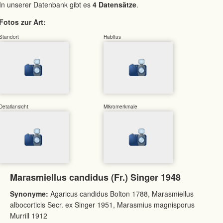
In unserer Datenbank gibt es
4 Datensätze
.
Fotos zur Art:
Standort
Habitus
Detailansicht
Mikromerkmale
Marasmiellus candidus (Fr.) Singer 1948
Synonyme:
Agaricus candidus Bolton 1788, Marasmiellus
albocorticis Secr. ex Singer 1951, Marasmius magnisporus
Murrill 1912