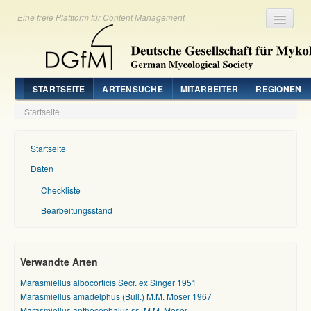
Eine freie Plattform für Content Management
Registrieren
Login
STARTSEITE
ARTENSUCHE
MITARBEITER
REGIONEN
Startseite
Startseite
Daten
Checkliste
Bearbeitungsstand
Verwandte Arten
Marasmiellus albocorticis Secr. ex Singer 1951
Marasmiellus amadelphus (Bull.) M.M. Moser 1967
Marasmiellus anthocephalus ss. M.M. Moser