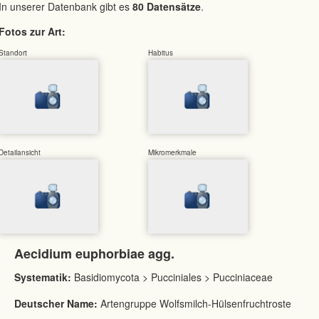
In unserer Datenbank gibt es
80 Datensätze
.
Fotos zur Art:
Standort
Habitus
Detailansicht
Mikromerkmale
Aecidium euphorbiae agg.
Systematik:
Basidiomycota > Pucciniales > Pucciniaceae
Deutscher Name:
Artengruppe Wolfsmilch-Hülsenfruchtroste