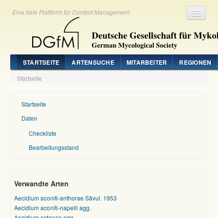
Eine freie Plattform für Content Management
Registrieren
Login
STARTSEITE
ARTENSUCHE
MITARBEITER
REGIONEN
Startseite
Startseite
Daten
Checkliste
Bearbeitungsstand
Verwandte Arten
Aecidium aconiti-anthorae Săvul. 1953
Aecidium aconiti-napelli agg.
Aecidium actaeae agg.