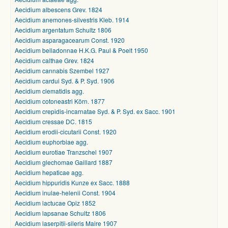
Aecidium albescens Grev. 1824
Aecidium anemones-silvestris Kleb. 1914
Aecidium argentatum Schultz 1806
Aecidium asparagacearum Const. 1920
Aecidium belladonnae H.K.G. Paul & Poelt 1950
Aecidium calthae Grev. 1824
Aecidium cannabis Szembel 1927
Aecidium cardui Syd. & P. Syd. 1906
Aecidium clematidis agg.
Aecidium cotoneastri Körn. 1877
Aecidium crepidis-incarnatae Syd. & P. Syd. ex Sacc. 1901
Aecidium cressae DC. 1815
Aecidium erodii-cicutarii Const. 1920
Aecidium euphorbiae agg.
Aecidium eurotiae Tranzschel 1907
Aecidium glechomae Gaillard 1887
Aecidium hepaticae agg.
Aecidium hippuridis Kunze ex Sacc. 1888
Aecidium inulae-helenii Const. 1904
Aecidium lactucae Opiz 1852
Aecidium lapsanae Schultz 1806
Aecidium laserpitii-sileris Maire 1907