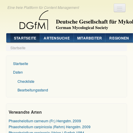
Eine freie Plattform für Content Management
Registrieren
Login
STARTSEITE
ARTENSUCHE
MITARBEITER
REGIONEN
Startseite
Startseite
Daten
Checkliste
Bearbeitungsstand
Verwandte Arten
Phaeohelotium carneum (Fr.) Hengstm. 2009
Phaeohelotium carpinicola (Rehm) Hengstm. 2009
Phaeohelotium conincola (Velen.) Svrček 1984