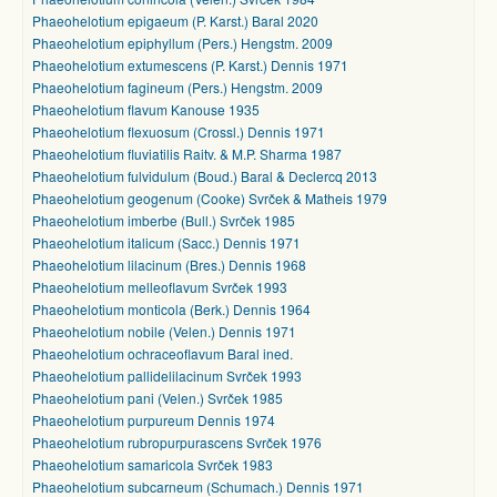
Phaeohelotium epigaeum (P. Karst.) Baral 2020
Phaeohelotium epiphyllum (Pers.) Hengstm. 2009
Phaeohelotium extumescens (P. Karst.) Dennis 1971
Phaeohelotium fagineum (Pers.) Hengstm. 2009
Phaeohelotium flavum Kanouse 1935
Phaeohelotium flexuosum (Crossl.) Dennis 1971
Phaeohelotium fluviatilis Raitv. & M.P. Sharma 1987
Phaeohelotium fulvidulum (Boud.) Baral & Declercq 2013
Phaeohelotium geogenum (Cooke) Svrček & Matheis 1979
Phaeohelotium imberbe (Bull.) Svrček 1985
Phaeohelotium italicum (Sacc.) Dennis 1971
Phaeohelotium lilacinum (Bres.) Dennis 1968
Phaeohelotium melleoflavum Svrček 1993
Phaeohelotium monticola (Berk.) Dennis 1964
Phaeohelotium nobile (Velen.) Dennis 1971
Phaeohelotium ochraceoflavum Baral ined.
Phaeohelotium pallidelilacinum Svrček 1993
Phaeohelotium pani (Velen.) Svrček 1985
Phaeohelotium purpureum Dennis 1974
Phaeohelotium rubropurpurascens Svrček 1976
Phaeohelotium samaricola Svrček 1983
Phaeohelotium subcarneum (Schumach.) Dennis 1971