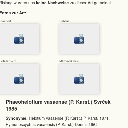
Bislang wurden uns
keine Nachweise
zu dieser Art gemeldet.
Fotos zur Art:
Standort
Habitus
Detailansicht
Mikromerkmale
Phaeohelotium vasaense (P. Karst.) Svrček
1985
Synonyme:
Helotium vasaense (P. Karst.) P. Karst. 1871,
Hymenoscyphus vasaensis (P. Karst.) Dennis 1964