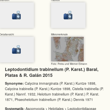
Detailansicht
Mikromerkmale
Foto: Petra und Werner Eimann
Leptodontidium trabinellum (P. Karst.) Baral,
Platas & R. Galán 2015
Synonyme:
Calycina immarginata (P. Karst.) Kuntze 1898,
Calycina trabinella (P. Karst.) Kuntze 1898, Cistella trabinella (P.
Karst.) Nannf. 1932, Helotium trabinellum (P. Karst.) P. Karst.
1871, Phaeohelotium trabinellum (P. Karst.) Dennis 1971
Systematik:
Ascomycota > Helotiales > Leptodontidiaceae