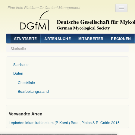
Eine freie Plattform für Content Management
Registrieren
Login
STARTSEITE
ARTENSUCHE
MITARBEITER
REGIONEN
Startseite
Startseite
Daten
Checkliste
Bearbeitungsstand
Verwandte Arten
Leptodontidium trabinellum (P. Karst.) Baral, Platas & R. Galán 2015