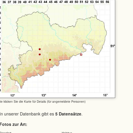
tte klicken Sie die Karte für Details (für angemeldete Personen)
In unserer Datenbank gibt es
5 Datensätze
.
Fotos zur Art:
Standort
Habitus