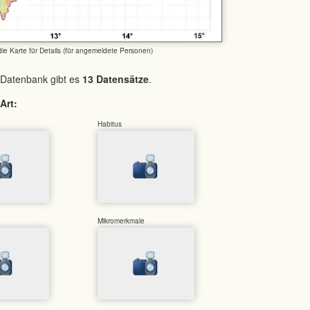
 die Karte für Details (für angemeldete Personen)
 Datenbank gibt es
13 Datensätze
.
Art:
Habitus
Mikromerkmale