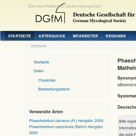
Eine freie Plattform für Content Management
STARTSEITE
ARTENSUCHE
MITARBEITER
REGIONEN
Startseite
Phaeoh
Startseite
Mathei
Daten
Synonym
Checkliste
albescen
Bearbeitungsstand
Systemat
Deutsch
Verwandte Arten
Phaeohelotium carneum (Fr.) Hengstm. 2009
Bitte regi
Phaeohelotium carpinicola (Rehm) Hengstm.
Informatio
2009
die volle 