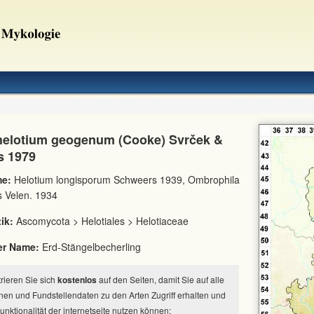
elotium geogenum (Cooke) Svrček &
s 1979
e:
Helotium longisporum Schweers 1939, Ombrophila
s Velen. 1934
ik:
Ascomycota > Helotiales > Helotiaceae
er Name:
Erd-Stängelbecherling
strieren Sie sich
kostenlos
auf den Seiten, damit Sie auf alle
nen und Fundstellendaten zu den Arten Zugriff erhalten und
Funktionalität der internetseite nutzen können: