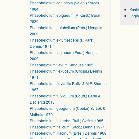
Phaeohelotium conincola (Velen.) Svrček
1984
Koste
Phaeohelotium epigaeum (P. Karst.) Baral
Login
2020
Phaeohelotium epiphyllum (Pers.) Hengstm.
2009
Phaeohelotium extumescens (P. Karst.)
Dennis 1971
Phaeohelotium fagineum (Pers.) Hengstm.
2009
Phaeohelotium flavum Kanouse 1935
Phaeohelotium flexuosum (Crossl.) Dennis
1971
Phaeohelotium fluviatilis Raitv. & M.P. Sharma
1987
Phaeohelotium fulvidulum (Boud.) Baral &
Declercq 2013
Phaeohelotium geogenum (Cooke) Svrček &
Matheis 1979
Phaeohelotium imberbe (Bull.) Svrček 1985
Phaeohelotium italicum (Sacc.) Dennis 1971
Phaeohelotium lilacinum (Bres.) Dennis 1968