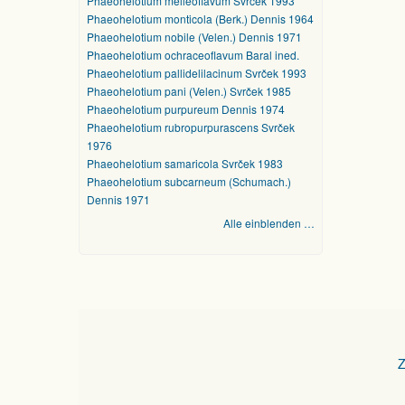
Phaeohelotium melleoflavum Svrček 1993
Phaeohelotium monticola (Berk.) Dennis 1964
Phaeohelotium nobile (Velen.) Dennis 1971
Phaeohelotium ochraceoflavum Baral ined.
Phaeohelotium pallidelilacinum Svrček 1993
Phaeohelotium pani (Velen.) Svrček 1985
Phaeohelotium purpureum Dennis 1974
Phaeohelotium rubropurpurascens Svrček
1976
Phaeohelotium samaricola Svrček 1983
Phaeohelotium subcarneum (Schumach.)
Dennis 1971
Alle einblenden …
Z