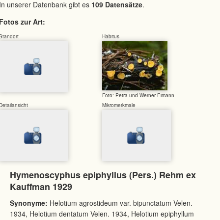
In unserer Datenbank gibt es
109 Datensätze
.
Fotos zur Art:
Standort
Habitus
Foto: Petra und Werner Eimann
Detailansicht
Mikromerkmale
Hymenoscyphus epiphyllus (Pers.) Rehm ex
Kauffman 1929
Synonyme:
Helotium agrostideum var. bipunctatum Velen.
1934, Helotium dentatum Velen. 1934, Helotium epiphyllum