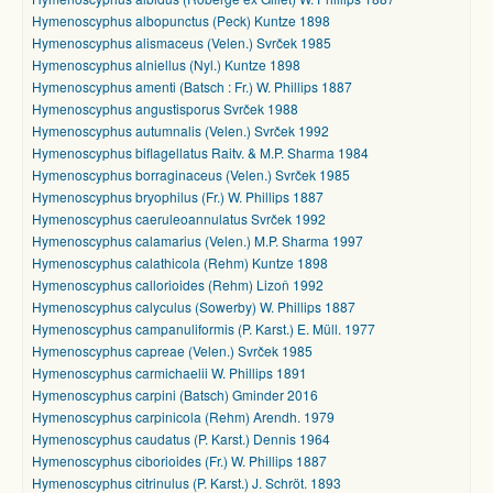
Hymenoscyphus albopunctus (Peck) Kuntze 1898
Hymenoscyphus alismaceus (Velen.) Svrček 1985
Hymenoscyphus alniellus (Nyl.) Kuntze 1898
Hymenoscyphus amenti (Batsch : Fr.) W. Phillips 1887
Hymenoscyphus angustisporus Svrček 1988
Hymenoscyphus autumnalis (Velen.) Svrček 1992
Hymenoscyphus biflagellatus Raitv. & M.P. Sharma 1984
Hymenoscyphus borraginaceus (Velen.) Svrček 1985
Hymenoscyphus bryophilus (Fr.) W. Phillips 1887
Hymenoscyphus caeruleoannulatus Svrček 1992
Hymenoscyphus calamarius (Velen.) M.P. Sharma 1997
Hymenoscyphus calathicola (Rehm) Kuntze 1898
Hymenoscyphus callorioides (Rehm) Lizoň 1992
Hymenoscyphus calyculus (Sowerby) W. Phillips 1887
Hymenoscyphus campanuliformis (P. Karst.) E. Müll. 1977
Hymenoscyphus capreae (Velen.) Svrček 1985
Hymenoscyphus carmichaelii W. Phillips 1891
Hymenoscyphus carpini (Batsch) Gminder 2016
Hymenoscyphus carpinicola (Rehm) Arendh. 1979
Hymenoscyphus caudatus (P. Karst.) Dennis 1964
Hymenoscyphus ciborioides (Fr.) W. Phillips 1887
Hymenoscyphus citrinulus (P. Karst.) J. Schröt. 1893