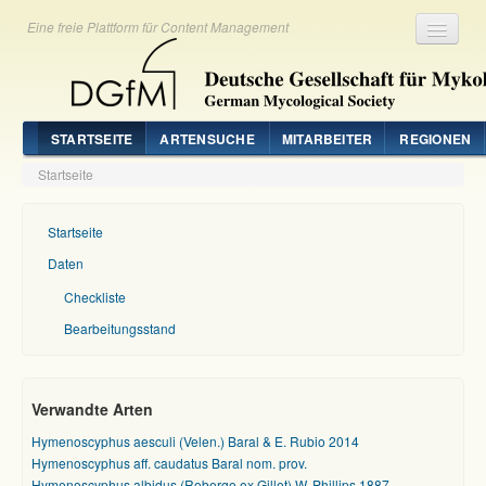
Eine freie Plattform für Content Management
Registrieren
Login
STARTSEITE
ARTENSUCHE
MITARBEITER
REGIONEN
Startseite
Startseite
Daten
Checkliste
Bearbeitungsstand
Verwandte Arten
Hymenoscyphus aesculi (Velen.) Baral & E. Rubio 2014
Hymenoscyphus aff. caudatus Baral nom. prov.
Hymenoscyphus albidus (Roberge ex Gillet) W. Phillips 1887