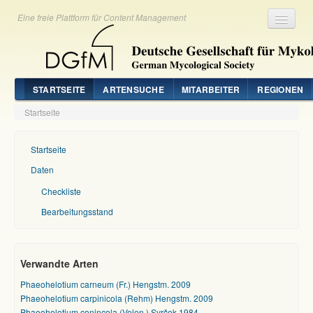
Eine freie Plattform für Content Management
Registrieren
Login
STARTSEITE
ARTENSUCHE
MITARBEITER
REGIONEN
Startseite
Startseite
Daten
Checkliste
Bearbeitungsstand
Verwandte Arten
Phaeohelotium carneum (Fr.) Hengstm. 2009
Phaeohelotium carpinicola (Rehm) Hengstm. 2009
Phaeohelotium conincola (Velen.) Svrček 1984