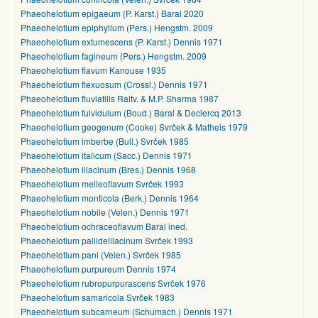
Phaeohelotium epigaeum (P. Karst.) Baral 2020
Phaeohelotium epiphyllum (Pers.) Hengstm. 2009
Phaeohelotium extumescens (P. Karst.) Dennis 1971
Phaeohelotium fagineum (Pers.) Hengstm. 2009
Phaeohelotium flavum Kanouse 1935
Phaeohelotium flexuosum (Crossl.) Dennis 1971
Phaeohelotium fluviatilis Raitv. & M.P. Sharma 1987
Phaeohelotium fulvidulum (Boud.) Baral & Declercq 2013
Phaeohelotium geogenum (Cooke) Svrček & Matheis 1979
Phaeohelotium imberbe (Bull.) Svrček 1985
Phaeohelotium italicum (Sacc.) Dennis 1971
Phaeohelotium lilacinum (Bres.) Dennis 1968
Phaeohelotium melleoflavum Svrček 1993
Phaeohelotium monticola (Berk.) Dennis 1964
Phaeohelotium nobile (Velen.) Dennis 1971
Phaeohelotium ochraceoflavum Baral ined.
Phaeohelotium pallidelilacinum Svrček 1993
Phaeohelotium pani (Velen.) Svrček 1985
Phaeohelotium purpureum Dennis 1974
Phaeohelotium rubropurpurascens Svrček 1976
Phaeohelotium samaricola Svrček 1983
Phaeohelotium subcarneum (Schumach.) Dennis 1971