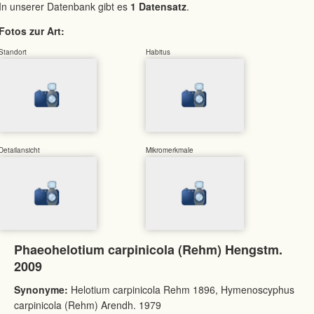
In unserer Datenbank gibt es
1 Datensatz
.
Fotos zur Art:
Standort
Habitus
Detailansicht
Mikromerkmale
Phaeohelotium carpinicola (Rehm) Hengstm.
2009
Synonyme:
Helotium carpinicola Rehm 1896, Hymenoscyphus
carpinicola (Rehm) Arendh. 1979