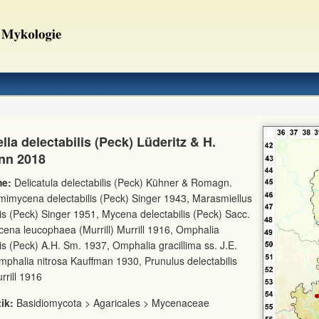
lla delectabilis (Peck) Lüderitz & H.
nn 2018
e:
Delicatula delectabilis (Peck) Kühner & Romagn.
imycena delectabilis (Peck) Singer 1943, Marasmiellus
lis (Peck) Singer 1951, Mycena delectabilis (Peck) Sacc.
ena leucophaea (Murrill) Murrill 1916, Omphalia
lis (Peck) A.H. Sm. 1937, Omphalia gracillima ss. J.E.
phalia nitrosa Kauffman 1930, Prunulus delectabilis
rrill 1916
ik:
Basidiomycota > Agaricales > Mycenaceae