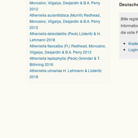
Moncalvo, Vilgalys, Desjardin & B.A. Perry
Deutsch
2012
Atheniella aurantiidisca (Murrill) Redhead,
Bitte regi
Moncalvo, Vilgalys, Desjardin & B.A. Perry
Informatio
2012
die volle 
Atheniella delectabilis (Peck) Lüderitz & H.
Lehmann 2018
Koste
Atheniella flavoalba (Fr.) Redhead, Moncalvo,
Login
Vilgalys, Desjardin & B.A. Perry 2012
Atheniella leptophylla (Peck) Gminder & T.
Böhning 2016
Atheniella ulmariae H. Lehmann & Lüderitz
2018