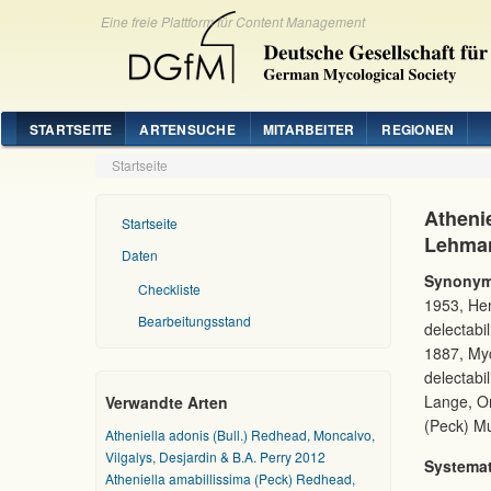
Eine freie Plattform für Content Management
STARTSEITE
ARTENSUCHE
MITARBEITER
REGIONEN
Startseite
Athenie
Startseite
Lehma
Daten
Synonym
Checkliste
1953, Hem
Bearbeitungsstand
delectabi
1887, Myc
delectabi
Lange, Om
Verwandte Arten
(Peck) Mu
Atheniella adonis (Bull.) Redhead, Moncalvo,
Vilgalys, Desjardin & B.A. Perry 2012
Systemat
Atheniella amabillissima (Peck) Redhead,