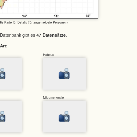
 die Karte für Details (für angemeldete Personen)
 Datenbank gibt es
47 Datensätze
.
Art:
Habitus
Mikromerkmale