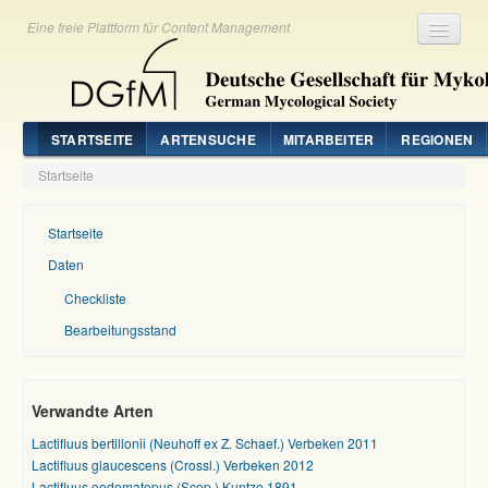
Eine freie Plattform für Content Management
Registrieren
Login
STARTSEITE
ARTENSUCHE
MITARBEITER
REGIONEN
Startseite
Startseite
Daten
Checkliste
Bearbeitungsstand
Verwandte Arten
Lactifluus bertillonii (Neuhoff ex Z. Schaef.) Verbeken 2011
Lactifluus glaucescens (Crossl.) Verbeken 2012
Lactifluus oedematopus (Scop.) Kuntze 1891