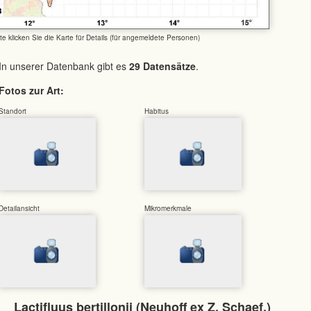
tte klicken Sie die Karte für Details (für angemeldete Personen)
In unserer Datenbank gibt es
29 Datensätze
.
Fotos zur Art:
Standort
Habitus
Detailansicht
Mikromerkmale
Lactifluus bertillonii (Neuhoff ex Z. Schaef.)