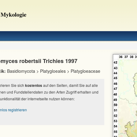
myces robertsii Trichies 1997
ik:
Basidiomycota > Platygloeales > Platygloeaceae
strieren Sie sich
kostenlos
auf den Seiten, damit Sie auf alle
nen und Fundstellendaten zu den Arten Zugriff erhalten und
Funktionalität der internetseite nutzen können:
nlos registrieren